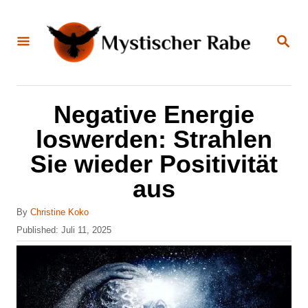
S
k
S
E
i
A
R
C
p
H
t
Negative Energie
o
loswerden: Strahlen
C
Sie wieder Positivität
o
aus
n
t
A
By
Christine Koko
u
e
P
Published:
Juli 11, 2025
t
o
n
h
s
o
t
t
r
e
d