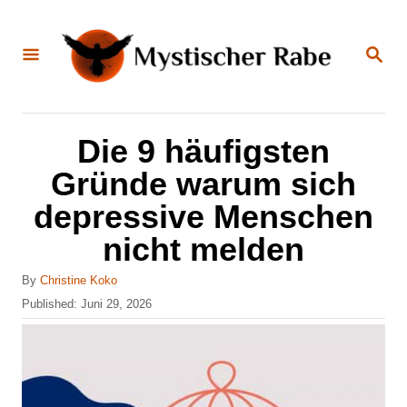
S
k
S
E
i
A
R
C
p
H
t
Die 9 häufigsten
o
Gründe warum sich
C
depressive Menschen
o
nicht melden
n
t
A
By
Christine Koko
u
e
P
Published:
Juni 29, 2026
t
o
n
h
s
o
t
t
r
e
d