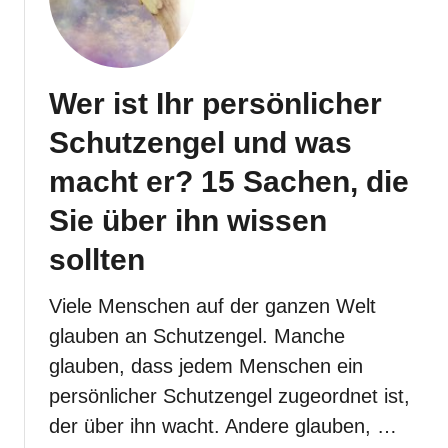
e
n
g
e
l
Wer ist Ihr persönlicher
S
a
Schutzengel und was
n
d
macht er? 15 Sachen, die
a
l
Sie über ihn wissen
p
h
sollten
o
n
:
Viele Menschen auf der ganzen Welt
F
glauben an Schutzengel. Manche
o
l
glauben, dass jedem Menschen ein
k
l
persönlicher Schutzengel zugeordnet ist,
o
der über ihn wacht. Andere glauben, …
r
e