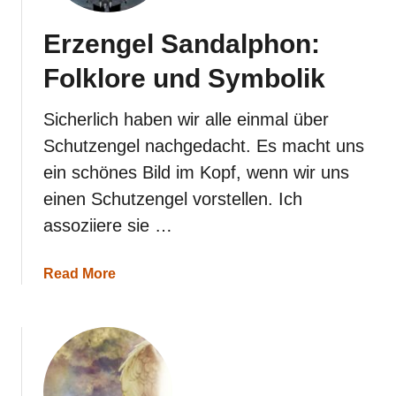
Erzengel Sandalphon:
Folklore und Symbolik
Sicherlich haben wir alle einmal über
Schutzengel nachgedacht. Es macht uns
ein schönes Bild im Kopf, wenn wir uns
einen Schutzengel vorstellen. Ich
assoziiere sie …
a
Read More
b
o
u
t
E
r
z