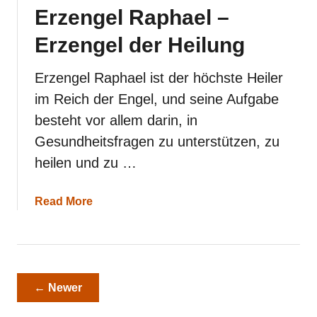
h
Erzengel Raphael –
t
e
Erzengel der Heilung
r
?
1
Erzengel Raphael ist der höchste Heiler
5
im Reich der Engel, und seine Aufgabe
S
a
besteht vor allem darin, in
c
Gesundheitsfragen zu unterstützen, zu
h
e
heilen und zu …
n
,
d
a
Read More
i
b
e
o
S
u
i
t
e
E
ü
r
← Newer
b
z
e
e
r